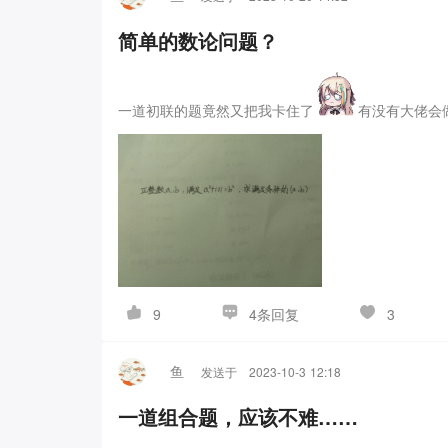
自杀了。悲痛之余，我想，这对她也是一种解脱吧。
简单的数论问题？
是写给那位伟大的数学家的。如此看来，这些信可能
底勾起，我迫不及待地打开第二张信纸。然而，这第
说是狂躁不安。同一个人的字迹，为何差距如此之大
一道初联的题竟然又把我卡住了
有没有大佬会
彼此，也知道我从没找过小妾。纵使她离去了，也丝
起月裳的脸，便不自觉开始画她的像，所以一直难以
多久，我的研究就要消失了。所以我将我的一些稿纸
声，随后将木盒藏好，打算夜晚再偷偷读完。抬眼，
初。
夜已深，残月孤星下，我打开了第三封信。
冲之
父母不允许我们结婚，于是我只好决定带着她逃到深
数。月裳啊，她真是个绝代佳人。我教会她识字和算
4条回复
9
3
术为国家和后世做出一番贡献。
那是我一生中最幸福
些牲畜也莫名失踪了，只留下一滩难闻的血。呵呵，
鱼
发送于
2023-10-3 12:18
了，怕我猝然的目光，惊飞了那些已经苏醒的过往。
一道组合题，应该不难……
感谢，我的愿望终于了却了。这应该会对后世有所帮
剩最后一张了，那是我和月裳曾经一起计算的稿纸，