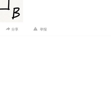
点的路程期望，
E_B
为从B点走到F点的路程期望，同理地，定义
E_C
，
E_
E
E
E
B
C
D
_A
变成了
E_B
于是我们得到了第一个递推关系式:
E_A=E_B+1
同理地，
=
+
1
E
E
E
A
B
A
B
1
1
1
E_B=\dfrac{1}{3}
递推关系式:
同理
=
(
+
1
)
+
(
+
1
)
+
(
+
1
)
E
E
E
E
B
A
C
D
3
3
3
(E_A+1)+\dfrac{1}
=8
E_F=0
{3}
分享
举报
(E_C+1)+\dfrac{1}
{3}(E_D+1)
其实我们还可以把这个方程组理解成:由
这一显然条件，一步
=
8
=
0
E
F
E_B=\dfrac{1}
E_A=4
d{cases}
得
我们仅仅用了一个线性方程组就解决了它，是不是比无穷级数
=
4
E
A