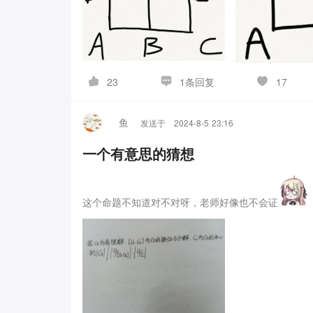
标为同一字母，方便计算。
我们记
E_A
为从A点走到F
E
A
的，从A点必定会一步走到B点，而此时的期望就从
E
E
1
\dfrac{1}
到A点，C点，D点的概率均为
于是我们得到了第二个
3
{3}
⎧
E_A
=
+
1
E
E
A
B
1
1条回复
23
17
=
(
+
+
)
+
1
E
E
E
E
B
A
C
D
3
1
鱼
发送于
2024-8-5 23:16
=
(
+
)
+
1
E
E
E
C
B
E
2
⎨
一个有意思的猜想
求解即得
E
1
A
=
(
+
)
+
1
E
E
E
D
B
E
2
1
这个命题不知道对不对呀，老师好像也不会证
=
(
+
+
)
+
1
E
E
E
E
E
C
D
F
3
⎩
=
0
E
⎧
F
\begin{cases}E_A=E_B+1\\
=
+
1
E
E
A
B
⎨
{2}(E_A+E_C)+1\\E_C=0\en
1
以用同样的方法
同样解
=
(
+
)
+
1
E
E
E
⎩
B
A
C
2
=
0
E
C