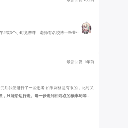
午2或3个小时竞赛课，老师有名校博士毕业生
放学，没有晚自习🤯
现在是走读生啦，学校这么宽松，
最新回复 1年前
完后我便进行了一些思考:如果网格是有限的，此时又
出发，只能沿边行走。每一步走到相邻点的概率均等，
第一步必然走到左上角或右下角，第二步有1/2概率走到
2×2
的正方形网格，从左下角出发，只能沿边行走。
2
×
2
非常困难，既然求不出来，那干脆就不求了吧！
……
好
图形中的点标上字母，由图形的对称性，我们把对称的点