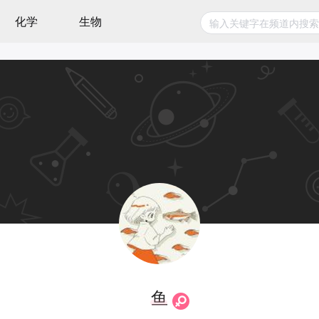
化学
生物
鱼