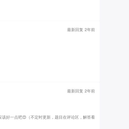
步于此，我们需要尝试继续将它应用在其他的无穷期望
方法来做，思维量和计算量均不小，但用前文介绍的方
ac{1}{2}
E_0=30
\dfrac{1}{2}
\dfrac{1}{2}
最新回复 2年前
\dfrac{1}{2}
0\end{cases}
解得
，即为所求期望。
同样的，我们也可以
=
30
E
0
题在各大学的强基与各种自招考试中出现频率较高，还
最新回复 2年前
者找出更好的求解方法呢？答案尚未可知，帖主也还在
，相邻两点的距离为1，从最左侧点出发，每次走到相邻
邻点的概率均等，求走到右上角的路程期望。
3.现有一
)，每一步走到相邻点的概率均等，求走到与起始点距
该好一点吧😍
（不定时更新，题目在评论区，解答看