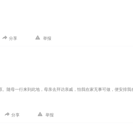
分享
举报
原。
随母一行来到此地，母亲去拜访亲戚，怕我在家无事可做，便安排我
准备将坑填上。可定睛一看，那东西颜色并不像块石头，且上方极平整。
，无不散发着古老的气息。
我欣喜若狂，这难道是一件文物？盒中是否有
只是几张泛黄的纸，纸上写满了绵绵密密的楷书。这字苍劲而流畅，像是
分享
举报
仅存的一点古文功底，将第一封信翻译了出来。
冲之吾兄：
近来可好？抱
新进展，我终于找到了更精确的方法，只是尚未计算成功，还需要一些时