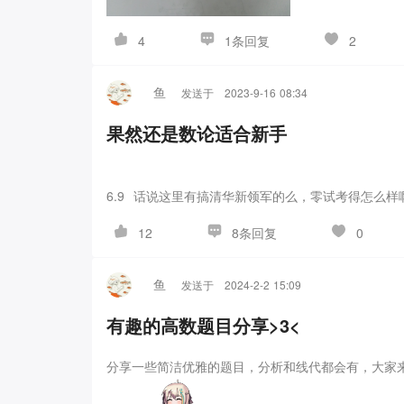
形的，无论给出的网格多丑，我们都能用此办法解决
问题中。
下面是一道北大自招原题。
问题3:不断抛
1条回复
4
2
E_k
鱼
发送于
2023-9-16 08:34
果然还是数论适合新手
法，我们可以秒杀它。
解:记
为此次抛掷前已连续
E
k
6.9 话说这里有搞清华新领军的么，零试考得怎么样
8条回复
12
0
把这个方程组理解成由
E_4=0
这一显然条件向前线
=
0
E
鱼
发送于
2024-2-2 15:09
4
是有必要了解掌握的。
通过这种线性递推的方法，我
探索中，大家也可以自行研究。
最后，对一些问题进
有趣的高数题目分享>3<
点的概率均等，求走到最右侧点的路程期望。
2.现
由单位正方体组成的
n×n×n
的大正方体。从大正
×
×
n
n
n
分享一些简洁优雅的题目，分析和线代都会有，大家来
离最远的另一个大正方体顶点的路程期望。