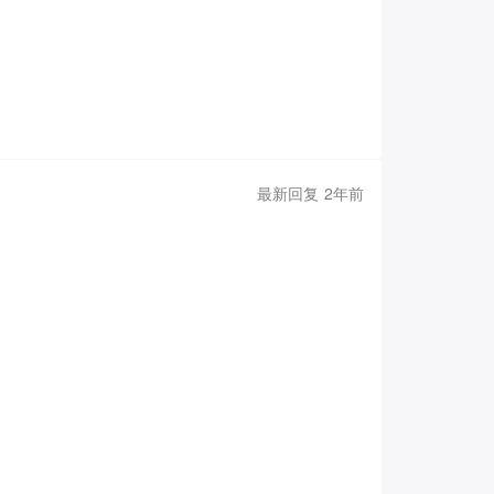
D
，
E_E
，
E_F
注意到
E_A
和
E_B
之间是有很紧密的联系
E
E
E
E
E
F
A
B
E_B
与
E_A
，
E_D
，
E_C
之间也都有联系，从B点一步走
E
E
E
E
B
A
D
C
\begin{cases}E_A=
地列出其他递推关系式，它们会组成线性方程组:
{3}(E_A+E_C+E_D)
E_A
{2}(E_B+E_E)+1\\
(E_B+E_E)+1\\\\E
(E_C+E_D+E_F)+1\
最新回复 2年前
步与其他点线性递推，直至推出
回到问题1，我们可
E
A
求和的办法简单多了呢？
其实，网格根本不必是正方