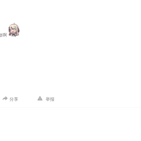
最后，再说一句，我家正在闹鬼。
段奕
读罢，我惊讶不已，冲之？这不是
已尘封了千年之久。而我在网络上，却没有找到这位名讳段奕的祖先。也
二封信的字迹却有些凌乱，甚至有些字毫无章法。我凝神注视，竟觉那字
？我沉下心，逐字逐句的翻译起来。
冲之吾兄：
你在信中问我是否打算续
做啊
毫不会减少我对她的爱恋。我只想继续做一介山人罢了。
另外，我的研究
开始计算。还有，我家的鬼正在偷我的稿纸，我每日都会发现稿纸少了几
寄给你，请一定帮我完成研究，万分感谢。
段奕
读完两封信，不知不觉间
见残阳映着破碎的大地，世界像一座诧寂无语的孤冢。我隐约感受到，这
吾兄：
谢谢你的慰问，不过，我并不打算离开这里，因为这里有我和她的
山中。我们用带着的钱财买来种子和家畜。搭起木屋，勉强维持生活。
但
数，谁知才几天，她的计算速度便超越了我。我们在欢声笑语中比拼算数
分享
举报
的时光，我不能离开这儿，不然她的灵魂会找不到回家的路的。
我家的鬼
这是我的报应，报应。
段奕
暗淡的天幕下，寒光闪烁。月儿的清光洒在信
少顷，我终究控制不住手指，轻轻地，拨开了最后一封信。
冲之吾兄：
你
助。不过请你以你自己的名义告诉世人，千万不要提起我。我已是个被鬼
上面有她娟秀的笔迹，不知鬼为何迟迟未将它偷走。我将它放在枕边，在