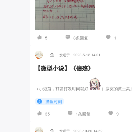
6条回复
5
1
鱼
发送于
2023-5-12 14:01
【微型小说】《信殇》
（小短篇，打发打发时间就好
）
寂寞的黄土高
尺余，便碰着个坚硬的物体。我正埋怨着运气真背，
摸鱼时刻
净，木盒便焕发出朱红的色泽。以及盒侧精美的图雕
动的心情，轻轻地，打开了木盒。
可映入眼帘的，竟
1条回复
35
9
看出这是几封用古文写的信。
我一时来了兴趣，靠着
续圆的周长和直径关系的研究。可喜的是，研究有了
鱼
发送于
2023-10-20 14:52