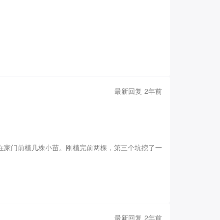
最新回复 2年前
在家门前植几株小苗。
刚植完前两棵，第三个坑挖了一
我便将它挖出，这竟是一个木盒！
我将它拿回家，拭
价值连城的宝藏？
我把它拿到我的房间，怀揣着无比激
一位才子所写。尽管有些字迹已随岁月漫漶，可依然能
歉已数月没有写信给你，分别的这几个月，我一直在继
间。
可是就在前几天，我听到了我妻子去世的消息，她
最新回复 2年前