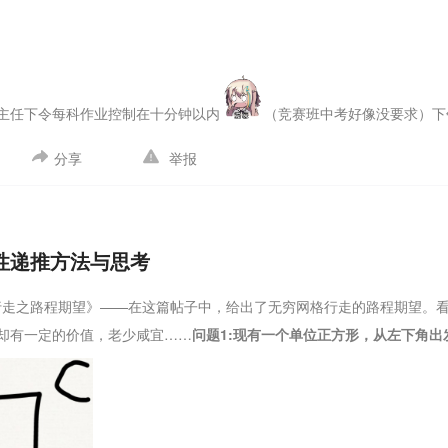
主任下令每科作业控制在十分钟以内
（竞赛班中考好像没要求）
下
分享
举报
完还有体育课，体育课基本全程自由活动呼呼呼呼呼O_o
下午5点不到就
性递推方法与思考
走之路程期望》——在这篇帖子中，给出了无穷网格行走的路程期望。看
，却有一定的价值，老少咸宜……
问题1:现有一个单位正方形，从左下角
问题，找到求解方法，再尝试推广，这是数学问题的很好研究方法。
解:
2
k
E=\sum_{k=1}^\infty
∞
复上面的过程，如此我们便得到期望
问题2:现有一个
=
=
4
∑
E
=
1
2
\dfrac{2k}{2^k}=4
k
k
路程。
请自行思考一下
这个问题就稍具难度了，想分类讨论无穷求和似乎
”不是放弃这个问题，而是不去直接求解，只找出一些递推关系。
解:将