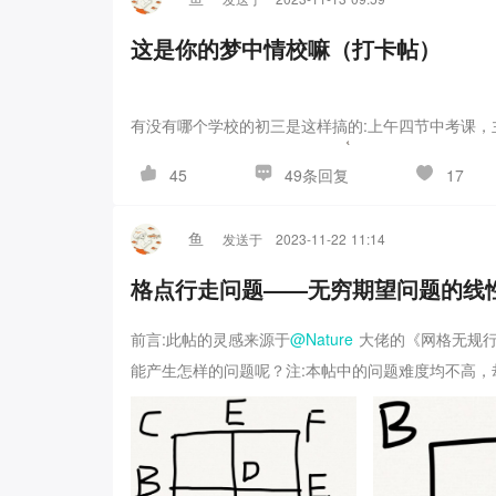
这是你的梦中情校嘛（打卡帖）
有没有哪个学校的初三是这样搞的:
上午四节中考课，
49条回复
45
17
，还有CMO金牌保送清华的
，没有中考课，上
为了让鱼不要放飞自己，开一个打卡帖，以作监督
鱼
发送于
2023-11-22 11:14
格点行走问题——无穷期望问题的线
前言:此帖的灵感来源于
@Nature
大佬的《网格无规行
能产生怎样的问题呢？
注:本帖中的问题难度均不高
求走到右上角的路程期望。
我们先提出一个最简单的
终点，有1/2的概率回到起点。而若回到起点，则重
每一步走到相邻点的概率均等，求走到右上角的期望
吧，开个玩笑，当然问题还是要解决的。所谓“不求了