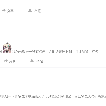
。从而我们解决了任意形状的有限格点行走问题。
不过，我们当然不能止
掷一枚均匀的硬币，问连续出现四次正面时，抛掷次数的期望？
此题用一般
⎧
分享
举报
1
k
\begin{cases}E_0=\dfr
=
(
+
)
+
1
E
E
E
0
0
1
2
(E_0+E_1)+1\\\\E_1=
(E_0+E_2)+1\\\\E_2=
1
(E_0+E_3)+1\\\\E_3=
=
(
+
)
+
1
E
E
E
1
0
2
2
(E_0+E_4)+1\\\\E_4=
⎨
1
出现
次正面，还需抛掷的次数期望。
我们有
k
=
(
+
)
+
1
E
E
E
2
0
3
2
啊
我的分数进一试有点悬，入围结果还要到九月才知道，好气
1
=
(
+
)
+
1
E
E
E
3
0
4
2
分享
举报
⎩
=
0
E
4
性递推得到
E_0
结语:篇幅有限，暂时只能介绍这三个问题了。无穷期望问
E
0
们可以秒杀绝大部分的无穷期望问题。但是是否能对此方法再做改进，或
行征解，望读者积极挑战！将答案回复在本帖下即可。
1.直线上有n个点
有一由单位正方形组成的
n×n
正方形网格。从左下角出发，每一步走到相
×
n
n
方体的一个顶点出发，可沿任意单位正方体的棱行走(可以在大正方体内部
挑战一下呀😀
数学彻底没人了，只能发到物理区，而且物竞大佬们高数应