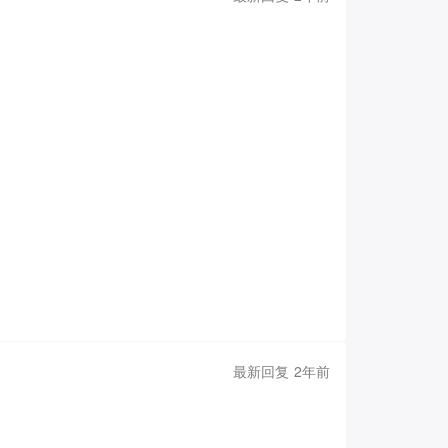
那位名扬千古的数学家吗？而且根据信的内容，应该就
许，是被历史的风尘所掩埋了吧。
但我的好奇心已被彻
好像狂乱的飞舞着，跳动着。这是一种烦躁，甚至可以
弦，这自然是不可能的。你知道我和月裳是如此深爱着
可能无法进行下去了。每当我画出那些图形，我都会想
张。即使我将它们收起藏好，也无济于事。
这样过不了
已到黄昏。母亲喊我去吃晚饭。我心不在焉的应了一
信中沉睡着一份凄然的真情，任流年浸染，依然鲜活如
故事。
不知是否对你讲过，那年她还是个小丫鬟，我的
我们都无比的快乐，白日砍柴种地，夜晚便一起研究算
，一同探索未知的方法。我还向她许诺，我一定会用算
愈加猖狂了，剩余的稿子已经快消失殆尽了。家中的那
纸上，那些字迹闪映着惨绿的磷花。我不敢再看下去
最新回复 2年前
说你已经完成了圆周率更精确的计算，让我放心。万分
魂缠身的将死之人，不愿再承蒙这名誉。
我家的稿纸只
虚幻的梦影中，我又看到了月裳。
当时宋军被我们打