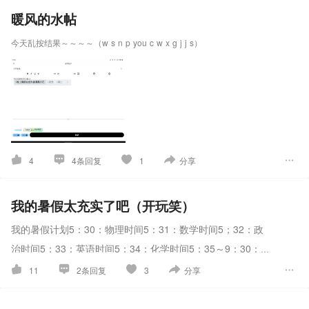
暖风的水帖
今天乱按结果～～～～（w s n p you c w x g j j s）
4
4条回复
1
分享
我的暑假太充实了吧（开玩笑）
我的暑假计划
5：30：物理时间
5：31：数学时间
5；32：政
治时间
5：33：英语时间
5：34：化学时间
5：35～9：30：
早饭时间
9：30～18：00：打王者（锻炼口才能力）
18：00
11
2条回复
3
分享
～24：00：刷抖音（关心国家大事，开阔视野）
24：00～
5：25：打和平（锻炼应激能力）剩下时间睡觉然后开启新的