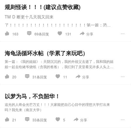
规则怪谈！！！(建议点赞收藏)
TM D 断更十几天我又回来
了！！！！！！！！！！！！！！！！！！！
第一篇：恐怖
商场
163
69条回复
131
分享
商场二层里没有厕所！
饿了，可以去吃刘二手火锅
看见小姐姐发传单必须要
看见有按摩椅快点跑
记住
海龟汤循环水帖（学累了来玩吧）
商场里没有前台
万达影城电影院中的7号厅是绝对
第二篇：恐怖医院
第一篇：《我的姐姐》：天阴沉沉的，我的外祖父去逝了，我和我的姐
安全的
千万别信广播(除第一次外)
看到打伞的人请
姐一起去给姥爷烧纸（含我的爸爸），我们到了灵堂看见许多人头上系
医院里没有儿科和骨科
医院里没有护士有医生
饿了
上了头巾，可是我们却没系，大家一起低默哀，可这时我和我的爸爸有
给他吃周白鸭
商场里面没有霸王茶坤但是有茶千道
20
31条回复
11
分享
尿意，所以一起去巷子里小便，可是，爸爸朝着纸人堆里看了一眼，脸
可以去商店里买饭
当有人喊出你的名字时，千万不
上充满了惊恐，我看了一眼说：爸爸怎么了，姐姐不是很开心吗？
千万别多躲在有亮光的地方或有亮光的店！
要回答
若看见医生手里拿着刀请立刻逃跑
千万不要
以梦为马，不负韶华！
躲在有亮光的地方
你可以相信穿蓝色衣服的医生
若
追光的人终会光芒万丈！！！大家能把自己心目中的理想大学打出来
听到歌声请尽快逃跑
请记住医院的东西属于私人物
吗？我先来（南京大学）
品可以用但不可以拿走
住院部里没有病人，内科的
21
33条回复
5
分享
病房是安全的地方